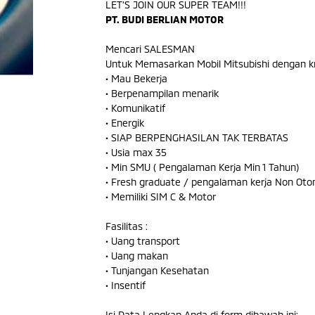
LET’S JOIN OUR SUPER TEAM!!!
PT. BUDI BERLIAN MOTOR
Mencari SALESMAN
Untuk Memasarkan Mobil Mitsubishi dengan kri
• Mau Bekerja
• Berpenampilan menarik
• Komunikatif
• Energik
• SIAP BERPENGHASILAN TAK TERBATAS
• Usia max 35
• Min SMU ( Pengalaman Kerja Min 1 Tahun)
• Fresh graduate / pengalaman kerja Non Oto
• Memiliki SIM C & Motor
Fasilitas :
• Uang transport
• Uang makan
• Tunjangan Kesehatan
• Insentif
Isi Data Lengkap Anda di form dibawah ini: