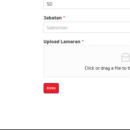
Jabatan
*
Salesman
Upload Lamaran
*
Click or drag a file to 