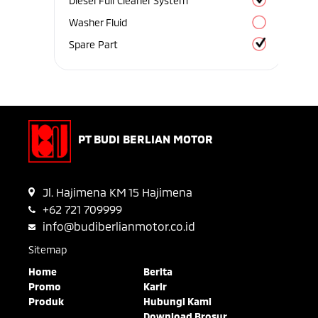
Diesel Full Cleaner System
Washer Fluid
Spare Part
PT BUDI BERLIAN MOTOR
Jl. Hajimena KM 15 Hajimena
+62 721 709999
info@budiberlianmotor.co.id
Sitemap
Home
Berita
Promo
Karir
Produk
Hubungi Kami
Download Brosur