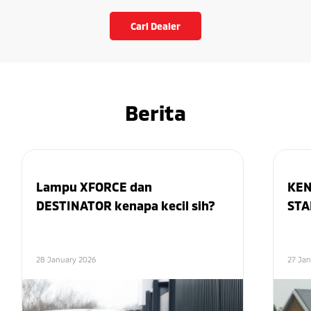
Cari Dealer
Berita
Lampu XFORCE dan
KEN
DESTINATOR kenapa kecil sih?
STA
28 January 2026
27 Ja