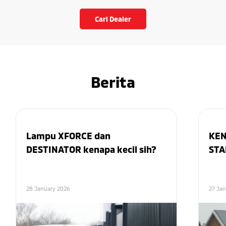
Cari Dealer
Berita
Lampu XFORCE dan
KEN
DESTINATOR kenapa kecil sih?
STA
28 January 2026
27 Ja