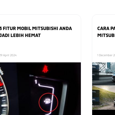
3 FITUR MOBIL MITSUBISHI ANDA
CARA P
JADI LEBIH HEMAT
MITSUB
29 April 2024
1 December 