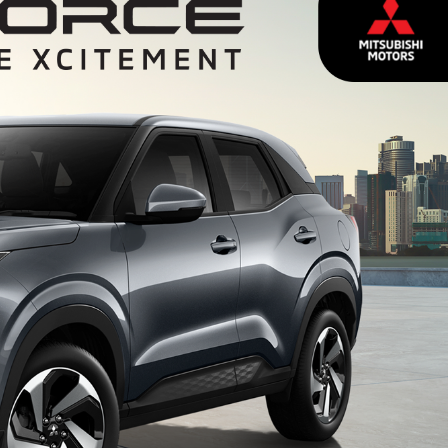
LAYANAN DEALER
Sales
Service
Suku Cadang
Bodi & Cat