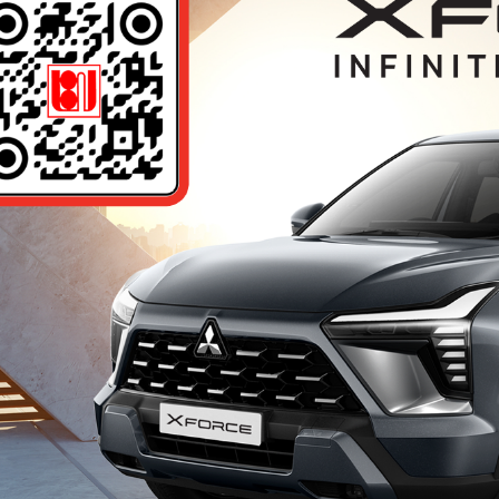
Lokasi Dealer
JENIS KENDARAAN
Kendaraan Penumpang
Kendaraan Niaga Ringan
Kendaraan Niaga
Cari Dealer