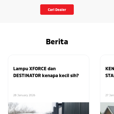
Cari Dealer
Berita
Lampu XFORCE dan
KEN
DESTINATOR kenapa kecil sih?
STA
28 January 2026
27 Ja