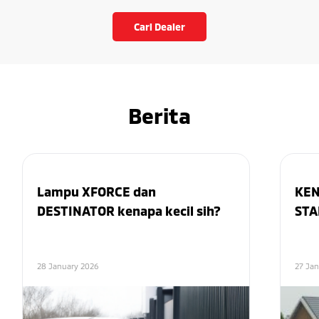
Cari Dealer
Berita
Lampu XFORCE dan
KEN
DESTINATOR kenapa kecil sih?
STA
28 January 2026
27 Ja