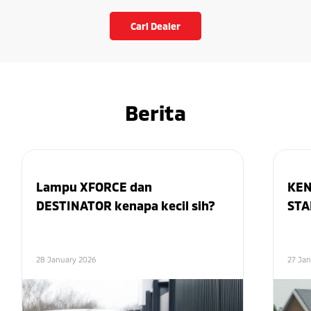
Cari Dealer
Berita
Lampu XFORCE dan
KEN
DESTINATOR kenapa kecil sih?
STA
28 January 2026
27 Ja