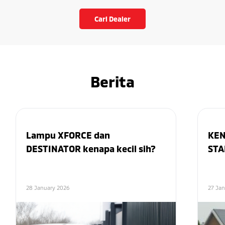
Cari Dealer
Berita
Lampu XFORCE dan
KEN
DESTINATOR kenapa kecil sih?
STA
28 January 2026
27 Ja