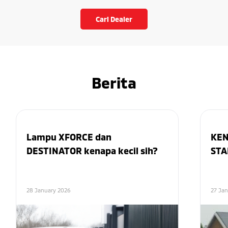
Cari Dealer
Berita
Lampu XFORCE dan
KEN
DESTINATOR kenapa kecil sih?
STA
28 January 2026
27 Ja