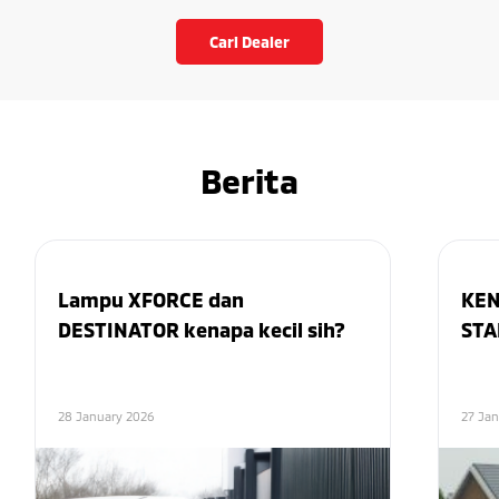
Cari Dealer
Berita
Lampu XFORCE dan
KEN
DESTINATOR kenapa kecil sih?
STA
28 January 2026
27 Ja