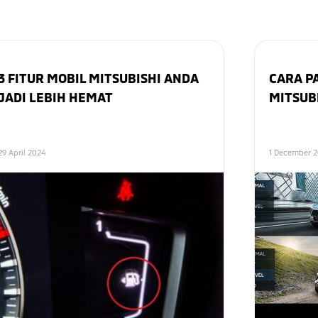
3 FITUR MOBIL MITSUBISHI ANDA
CARA P
JADI LEBIH HEMAT
MITSUB
29 April 2024
1 December 