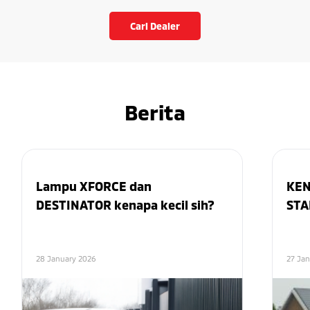
Cari Dealer
Berita
Lampu XFORCE dan
KEN
DESTINATOR kenapa kecil sih?
STA
28 January 2026
27 Ja