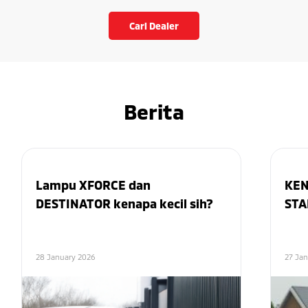
Cari Dealer
Berita
Lampu XFORCE dan
KEN
DESTINATOR kenapa kecil sih?
STA
28 January 2026
27 Ja