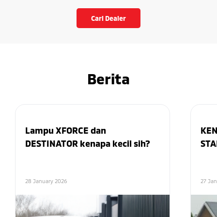
Cari Dealer
Berita
Lampu XFORCE dan
KEN
DESTINATOR kenapa kecil sih?
STA
28 January 2026
27 Ja